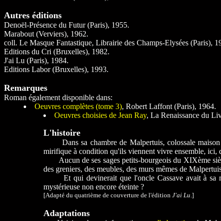
Autres éditions
Denoël-Présence du Futur (Paris), 1955.
Marabout (Verviers), 1962.
coll. Le Masque Fantastique, Librairie des Champs-Elysées (Paris), 1
Editions du Cri (Bruxelles), 1982.
J'ai Lu (Paris), 1984.
Editions Labor (Bruxelles), 1993.
Remarques
Roman également disponible dans:
Oeuvres complètes (tome 3)
, Robert Laffont (Paris), 1964.
Oeuvres choisies de Jean Ray
, La Renaissance du Liv
L'histoire
Dans sa chambre de Malpertuis, colossale maison de maî
mirifique à condition qu'ils viennent vivre ensemble, ici, 
Aucun de ses sages petits-bourgeois du XIXème siècle fi
des greniers, des meubles, des murs mêmes de Malpertuis
Et qui devinerait que l'oncle Cassave avait à sa mor
mystérieuse non encore éteinte ?
[Adapté du quatrième de couverture de l'édition
J'ai Lu
.]
Adaptations