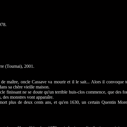
978.
re (Tournai), 2001.
tre, oncle Cassave va mourir et il le sait... Alors il convoque tou
dans sa chère vieille maison.
nissant ne se doute qu'un terrible huis-clos commence, que des forces
, des monstres vont apparaîre.
t plus de deux cents ans, et qu'en 1630, un certain Quentin Moretu